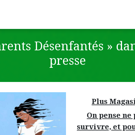
Agenda
Témoignages et textes
Journal « Le Lien »
arents Désenfantés » dan
presse
Plus Magas
On pense ne 
survivre, et pou