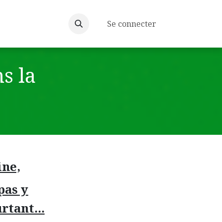
Médias
Liens utiles
Contacts
Se connecter
s la
ine,
pas y
rtant...