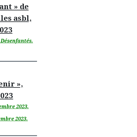
ant » de
les asbl,
023
s Désenfantés
.
enir »,
023
vembre 2023.
cembre 2023.