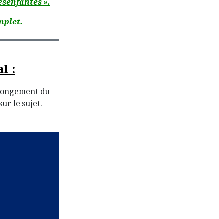
ésenfantés ».
mplet.
l :
allongement du
sur le sujet.