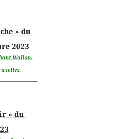
rche » du
re 2023
abant Wallon.
ruxelles.
ir » du
023